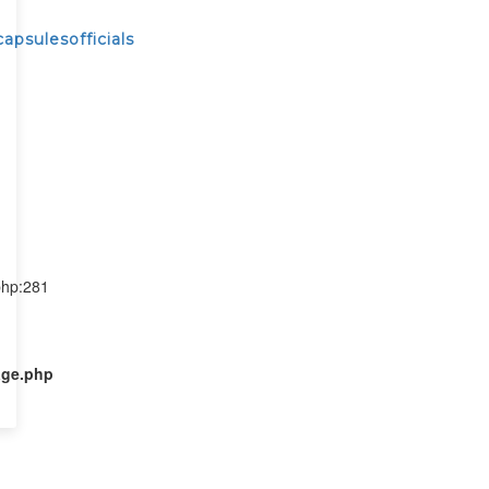
psulesofficials
php:281
age.php