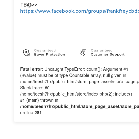
FB@>>
https://www.facebook.com/groups/frankfreycbdca
Guaranteed
Guaranteed
Buyer Protection
Customer Support
Fatal error
: Uncaught TypeError: count(): Argument #1
($value) must be of type Countable|array, null given in
/home/teesh7hx/public_html/store_page_asset/store_page.
Stack trace: #0
/home/teesh7hx/public_html/store/index.php(2): include()
#1 {main} thrown in
/home/teesh7hx/public_html/store_page_asset/store_p
on line
281