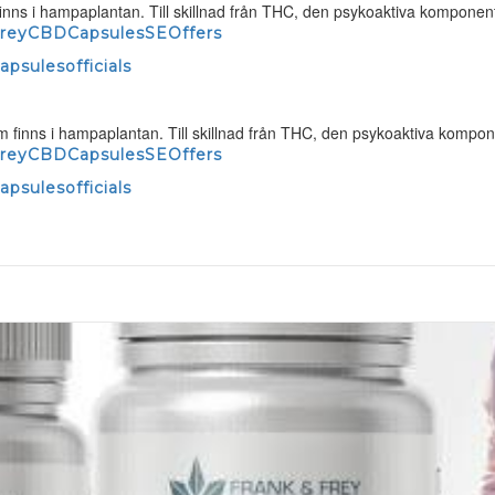
nns i hampaplantan. Till skillnad från THC, den psykoaktiva komponente
FreyCBDCapsulesSEOffers
psulesofficials
 finns i hampaplantan. Till skillnad från THC, den psykoaktiva komponen
FreyCBDCapsulesSEOffers
psulesofficials